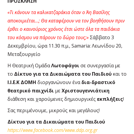
ΠΡΟΣΚΛΗΣΗ
«Τι κάνουν τα καλικατζαράκια όταν ο Άη Βασίλης
αποκοιμιέται…; Θα καταφέρουν να τον βοηθήσουν
πριν
έρθει ο καινούριος χρόνος έτσι ώστε όλα τα παιδάκια
του κόσμου να πάρουν το δώρο τους;»
Σάββατο 3
Δεκεμβρίου, ώρα 11.30 π.μ., Samaria: Λεωνίδου 20,
Μεταξουργείο
Η Θεατρική Ομάδα
Λωτοφάγοι
σε συνεργασία με
το
Δίκτυο για τα Δικαιώματα του Παιδιού
και το
Ι.Ι.Ε.Κ ΔΟΜΗ
διοργανώνουν ένα
δια-δραστικό
θεατρικό παιχνίδι
με
Χριστουγεννιάτικη
διάθεση και χαρούμενες δημιουργικές
εκπλήξεις
!
Σας περιμένουμε, μικρούς και μεγάλους!
Δίκτυο για τα Δικαιώματα του Παιδιού
https://www.facebook.com/www.ddp.org.gr