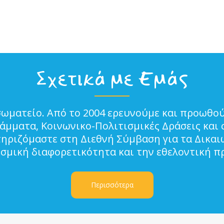
Σχετικά με Εμάς
σωματείο. Από το 2004 ερευνούμε και προωθού
μματα, Κοινωνικο-Πολιτισμικές Δράσεις και 
τηριζόμαστε στη Διεθνή Σύμβαση για τα Δικα
ισμική διαφορετικότητα και την εθελοντική π
Περισσότερα