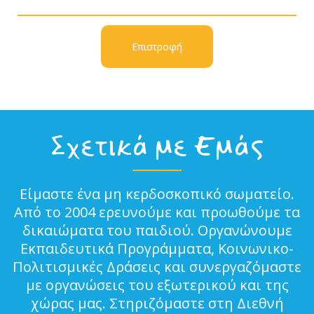
Επιστροφή
Σχετικά με Εμάς
Είμαστε ένα μη κερδοσκοπικό σωματείο.
Από το 2004 ερευνούμε και προωθούμε τα
δικαιώματα του παιδιού. Οργανώνουμε
Εκπαιδευτικά Προγράμματα, Κοινωνικο-
Πολιτισμικές Δράσεις και συνεργαζόμαστε
με οργανώσεις του εξωτερικού και της
χώρας μας. Στηριζόμαστε στη Διεθνή