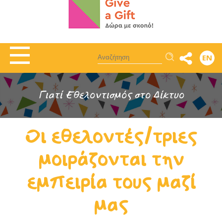
Αναζήτηση
EN
Γιατί Εθελοντισμός στο Δίκτυο
Οι εθελοντές/τριες
μοιράζονται την
εμπειρία τους μαζί
μας