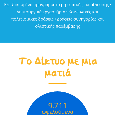
Εξειδικευµένα προγράµµατα µη τυπικής εκπαίδευσης •
∆ηµιουργικά εργαστήρια • Κοινωνικές και
πολιτισµικές δράσεις • ∆ράσεις συνηγορίας και
ολιστικής παρέµβασης
Το Δίκτυο με μια
ματιά
9.711
ωφελούμενα