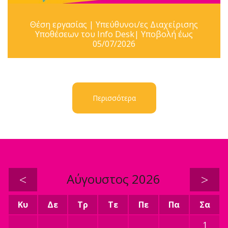
Θέση εργασίας | Υπεύθυνοι/ες Διαχείρισης
Υποθέσεων του Info Desk| Υποβολή έως
05/07/2026
Περισσότερα
<
Αύγουστος 2026
>
Κυ
Δε
Τρ
Τε
Πε
Πα
Σα
1