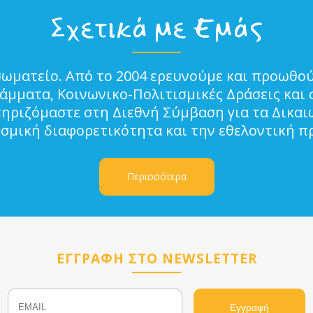
Σχετικά με Εμάς
σωματείο. Από το 2004 ερευνούμε και προωθού
μματα, Κοινωνικο-Πολιτισμικές Δράσεις και 
τηριζόμαστε στη Διεθνή Σύμβαση για τα Δικα
ισμική διαφορετικότητα και την εθελοντική π
Περισσότερα
ΕΓΓΡΑΦΗ ΣΤΟ NEWSLETTER
Email
Name