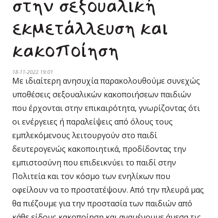
στην σεξουαλική
εκμετάλλευση και
κακοποίηση
18-11-2022 19:01
Με ιδιαίτερη ανησυχία παρακολουθούμε συνεχώς
υποθέσεις σεξουαλικών κακοποιήσεων παιδιών
που έρχονται στην επικαιρότητα, γνωρίζοντας ότι
οι ενέργειες ή παραλείψεις από όλους τους
εμπλεκόμενους λειτουργούν στο παιδί
δευτερογενώς κακοποιητικά, προδίδοντας την
εμπιστοσύνη που επιδεικνύει το παιδί στην
Πολιτεία και τον κόσμο των ενηλίκων που
οφείλουν να το προστατέψουν. Από την πλευρά μας
θα πιέζουμε για την προστασία των παιδιών από
κάθε είδους κακοποίηση και αναμένουμε άμεσα τις