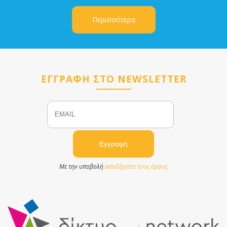
Περισσότερα
ΕΓΓΡΑΦΗ ΣΤΟ NEWSLETTER
Email
Name
Με την υποβολή
αποδέχεστε τους όρους