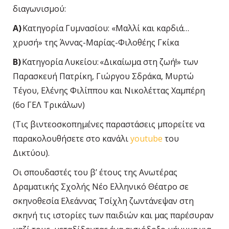
διαγωνισμού:
Α)
Κατηγορία Γυμνασίου:
«Μαλλί και καρδιά…
χρυσή» της Άννας-Μαρίας-Φιλοθέης Γκίκα
Β)
Κατηγορία Λυκείου:
«Δικαίωμα στη ζωή!» των
Παρασκευή Πατρίκη, Γιώργου Σδράκα, Μυρτώ
Τέγου, Ελένης Φιλίππου και Νικολέττας Χαμπέρη
(6
ο
ΓΕΛ Τρικάλων)
(Τις βιντεοσκοπημένες παραστάσεις μπορείτε να
παρακολουθήσετε στο κανάλι
youtube
του
Δικτύου).
Οι σπουδαστές του β’ έτους της Ανωτέρας
Δραματικής Σχολής Νέο Ελληνικό Θέατρο σε
σκηνοθεσία Ελεάννας Τσίχλη ζωντάνεψαν στη
σκηνή τις ιστορίες των παιδιών και μας παρέσυραν