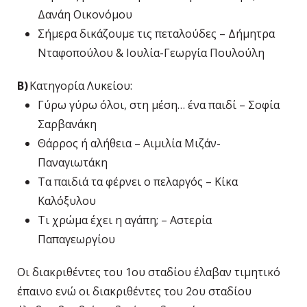
Δανάη Οικονόμου
Σήμερα δικάζουμε τις πεταλούδες – Δήμητρα
Νταφοπούλου & Ιουλία-Γεωργία Πουλούλη
Β)
Κατηγορία Λυκείου:
Γύρω γύρω όλοι, στη μέση… ένα παιδί – Σοφία
Σαρβανάκη
Θάρρος ή αλήθεια – Αιμιλία Μιζάν-
Παναγιωτάκη
Τα παιδιά τα φέρνει ο πελαργός – Κίκα
Καλόξυλου
Τι χρώμα έχει η αγάπη; – Αστερία
Παπαγεωργίου
Οι διακριθέντες του 1
ου
σταδίου έλαβαν τιμητικό
έπαινο ενώ οι διακριθέντες του 2
ου
σταδίου