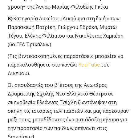
χρυσή» της Άννας-Μαρίας-Φιλοθέης Γκίκα
Β)
Κατηγορία Λυκείου:
«Δικαίωμα στη ζωή!» των
Παρασκευή Πατρίκη, Γιώργου Σδράκα, Μυρτώ
Τέγου, Ελένης Φιλίππου και Νικολέττας Χαμπέρη
(6
ο
ΓΕΛ Τρικάλων)
(Τις βιντεοσκοπημένες παραστάσεις μπορείτε να
παρακολουθήσετε στο κανάλι
YouTube
του
Δικτύου).
Οι σπουδαστές του β’ έτους της Ανωτέρας
Δραματικής Σχολής Νέο Ελληνικό Θέατρο σε
σκηνοθεσία Ελεάννας Τσίχλη ζωντάνεψαν στη
σκηνή τις ιστορίες των παιδιών και μας παρέσυραν
μαζί τους, μεταδίδοντας ένα αισιόδοξο μήνυμα για
την προστασία των παιδιών απέναντι στις
διακρίσεις!