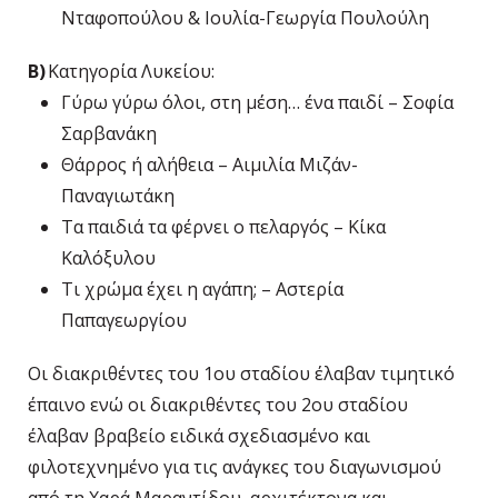
Νταφοπούλου & Ιουλία-Γεωργία Πουλούλη
Β)
Κατηγορία Λυκείου:
Γύρω γύρω όλοι, στη μέση… ένα παιδί – Σοφία
Σαρβανάκη
Θάρρος ή αλήθεια – Αιμιλία Μιζάν-
Παναγιωτάκη
Τα παιδιά τα φέρνει ο πελαργός – Κίκα
Καλόξυλου
Τι χρώμα έχει η αγάπη; – Αστερία
Παπαγεωργίου
Οι διακριθέντες του 1
ου
σταδίου έλαβαν τιμητικό
έπαινο ενώ οι διακριθέντες του 2
ου
σταδίου
έλαβαν βραβείο ειδικά σχεδιασμένο και
φιλοτεχνημένο για τις ανάγκες του διαγωνισμού
από τη Χαρά Μαραντίδου, αρχιτέκτονα και