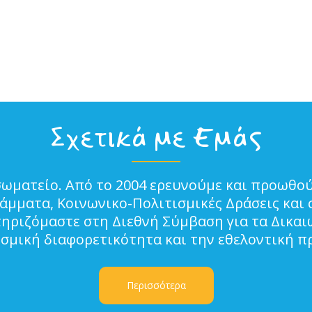
Σχετικά με Εμάς
σωματείο. Από το 2004 ερευνούμε και προωθού
μματα, Κοινωνικο-Πολιτισμικές Δράσεις και 
τηριζόμαστε στη Διεθνή Σύμβαση για τα Δικα
ισμική διαφορετικότητα και την εθελοντική π
Περισσότερα