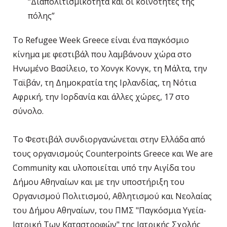
“Διαπολιτισμικότητα και οι κοινότητες της
πόλης”
To Refugee Week Greece είναι ένα παγκόσμιο
κίνημα με φεστιβάλ που λαμβάνουν χώρα στο
Ηνωμένο Βασίλειο, το Χονγκ Κονγκ, τη Μάλτα, την
Ταϊβάν, τη Δημοκρατία της Ιρλανδίας, τη Νότια
Αφρική, την Ιορδανία και άλλες χώρες, 17 στο
σύνολο.
Το Φεστιβάλ συνδιοργανώνεται στην Ελλάδα από
τους οργανισμούς Counterpoints Greece και We are
Community και υλοποιείται υπό την Αιγίδα του
Δήμου Αθηναίων και με την υποστήριξη του
Οργανισμού Πολιτισμού, Αθλητισμού και Νεολαίας
του Δήμου Αθηναίων, του ΠΜΣ "Παγκόσμια Υγεία-
Ιατρική Των Καταστροφών" της Ιατρικής Σχολής