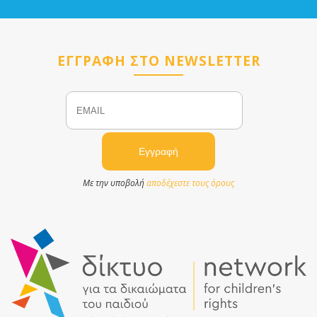
ΕΓΓΡΑΦΗ ΣΤΟ NEWSLETTER
Email
Name
Με την υποβολή
αποδέχεστε τους όρους