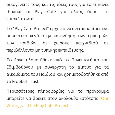
οικογένειες τους και τις ιδέες τους για το τι κάνει
ιδανικά τα Play Café για όλους όσους τα
επισκέπτονται.
Το “Play Café Project” έρχεται να αντιμετωπίσει ένα
σημαντικό κενό στην κατανόηση των εμπειριών
των παιδιών σε χώρους παιχνιδιού σε
περιβάλλοντα μη τυπικής εκπαίδευσης.
Το έργο υλοποιήθηκε από το Πανεπιστήμιο του
Εδιμβούργου με συνεργάτη το Δίκτυο για τα
Δικαιώματα του Παιδιού και χρηματοδοτήθηκε από
το Froebel Trust.
Περισσότερες πληροφορίες για το πρόγραμμα
μπορείτε να βρείτε στον ακόλουθο ιστότοπο.
Our
Writings – The Play Cafe Project