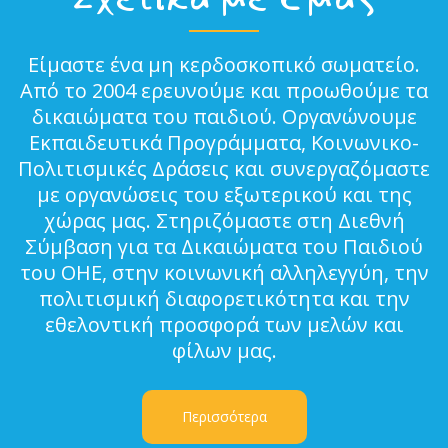
Είμαστε ένα μη κερδοσκοπικό σωματείο.
Από το 2004 ερευνούμε και προωθούμε τα
δικαιώματα του παιδιού. Οργανώνουμε
Εκπαιδευτικά Προγράμματα, Κοινωνικο-
Πολιτισμικές Δράσεις και συνεργαζόμαστε
με οργανώσεις του εξωτερικού και της
χώρας μας. Στηριζόμαστε στη Διεθνή
Σύμβαση για τα Δικαιώματα του Παιδιού
του ΟΗΕ, στην κοινωνική αλληλεγγύη, την
πολιτισμική διαφορετικότητα και την
εθελοντική προσφορά των μελών και
φίλων μας.
Περισσότερα