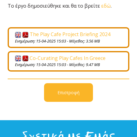
To έργο δημοσιεύθηκε και θα το βρείτε
εδώ
.
The Play Cafe Project Briefing 2024
Ενημέρωση: 15-04-2025 15:03 - Μέγεθος: 3.56 MB
Co-Curating Play Cafes In Greece
Ενημέρωση: 15-04-2025 15:03 - Μέγεθος: 9.47 MB
Επιστροφή
Σχετικά με Εμάς