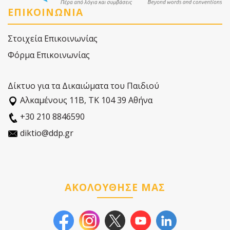
ΕΠΙΚΟΙΝΩΝΙΑ
Στοιχεία Επικοινωνίας
Φόρμα Επικοινωνίας
Δίκτυο για τα Δικαιώματα του Παιδιού
Αλκαµένους 11Β, ΤΚ 104 39 Αθήνα
+30 210 8846590
diktio@ddp.gr
ΑΚΟΛΟΥΘΗΣΕ ΜΑΣ