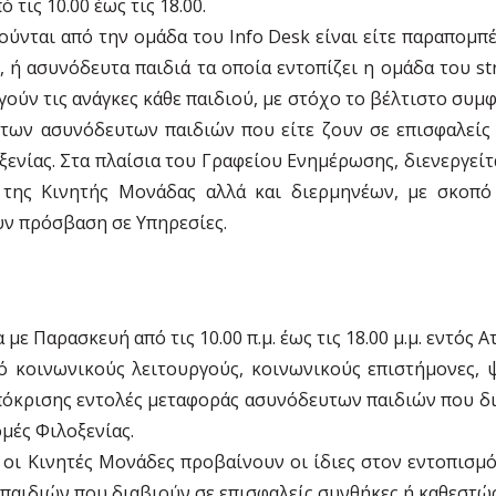
τις 10.00 έως τις 18.00.
ύνται από την ομάδα του Info Desk είναι είτε παραπομπέ
 ή ασυνόδευτα παιδιά τα οποία εντοπίζει η ομάδα του str
ούν τις ανάγκες κάθε παιδιού, με στόχο το βέλτιστο συμφ
των ασυνόδευτων παιδιών που είτε ζουν σε επισφαλείς 
ξενίας. Στα πλαίσια του Γραφείου Ενημέρωσης, διενεργείτ
 της Κινητής Μονάδας αλλά και διερμηνέων, με σκοπ
υν πρόσβαση σε Υπηρεσίες.
ε Παρασκευή από τις 10.00 π.μ. έως τις 18.00 μ.μ. εντός Ατ
 κοινωνικούς λειτουργούς, κοινωνικούς επιστήμονες, ψ
όκρισης εντολές μεταφοράς ασυνόδευτων παιδιών που δι
ομές Φιλοξενίας.
 οι Κινητές Μονάδες προβαίνουν οι ίδιες στον εντοπισμ
παιδιών που διαβιούν σε επισφαλείς συνθήκες ή καθεστώς