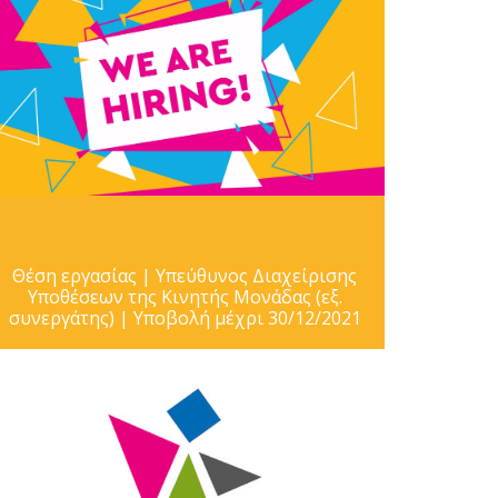
Θέση εργασίας | Υπεύθυνος Διαχείρισης
Υποθέσεων της Κινητής Μονάδας (εξ.
συνεργάτης) | Υποβολή μέχρι 30/12/2021