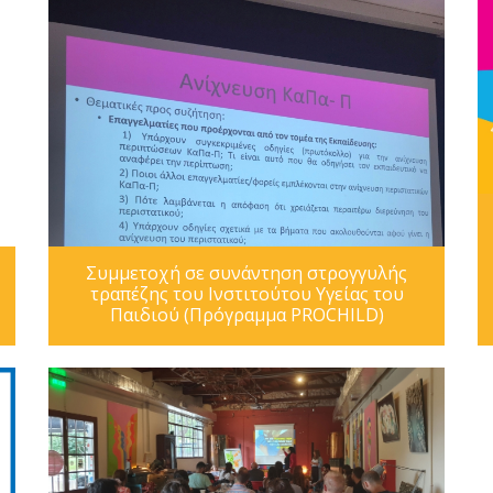
Συμμετοχή σε συνάντηση στρογγυλής
τραπέζης του Ινστιτούτου Υγείας του
Παιδιού (Πρόγραμμα PROCHILD)