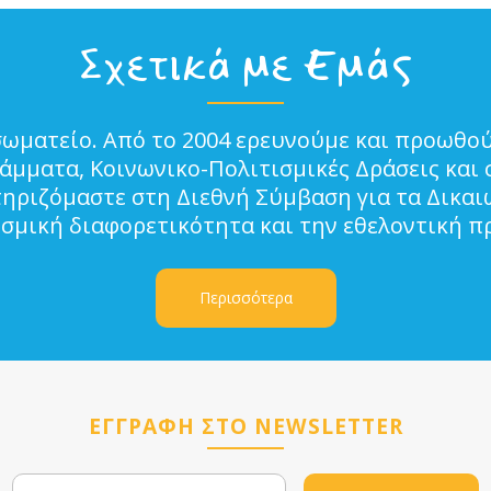
Σχετικά με Εμάς
σωματείο. Από το 2004 ερευνούμε και προωθού
μματα, Κοινωνικο-Πολιτισμικές Δράσεις και 
τηριζόμαστε στη Διεθνή Σύμβαση για τα Δικα
ισμική διαφορετικότητα και την εθελοντική π
Περισσότερα
ΕΓΓΡΑΦΗ ΣΤΟ NEWSLETTER
Email
Name