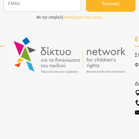
Με την υποβολή
αποδέχεστε τους όρους
Ε
Σ
Φ
Δ