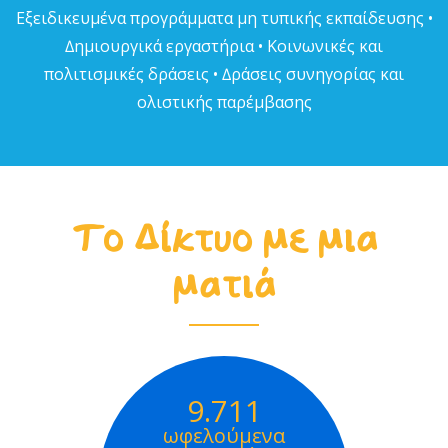
Εξειδικευµένα προγράµµατα µη τυπικής εκπαίδευσης •
∆ηµιουργικά εργαστήρια • Κοινωνικές και
πολιτισµικές δράσεις • ∆ράσεις συνηγορίας και
ολιστικής παρέµβασης
Το Δίκτυο με μια
ματιά
9.711
ωφελούμενα