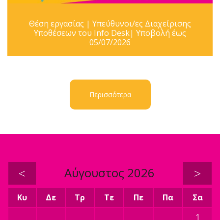
Θέση εργασίας | Υπεύθυνοι/ες Διαχείρισης
Υποθέσεων του Info Desk| Υποβολή έως
05/07/2026
Περισσότερα
<
Αύγουστος 2026
>
Κυ
Δε
Τρ
Τε
Πε
Πα
Σα
1