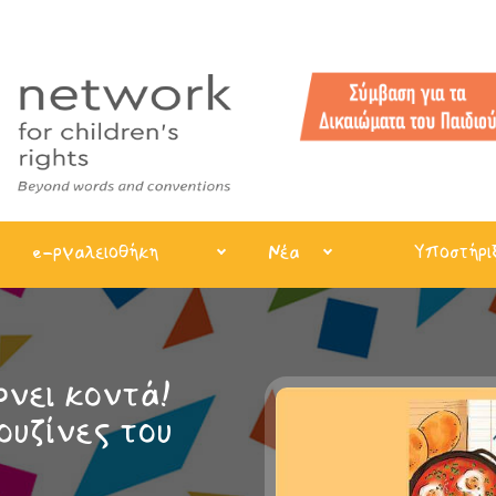
e-ργαλειοθήκη
Νέα
Υποστήρι
νει κοντά!
ουζίνες του