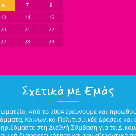
6
7
8
13
14
15
20
21
22
27
28
29
Σχετικά με Εμάς
σωματείο. Από το 2004 ερευνούμε και προωθού
μματα, Κοινωνικο-Πολιτισμικές Δράσεις και 
τηριζόμαστε στη Διεθνή Σύμβαση για τα Δικα
ισμική διαφορετικότητα και την εθελοντική π