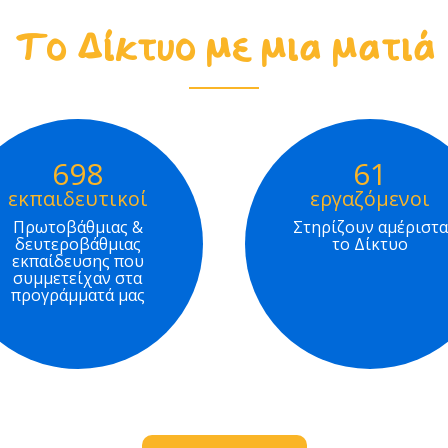
Το Δίκτυο με μια ματιά
698
61
εκπαιδευτικοί
εργαζόμενοι
Πρωτοβάθμιας &
Στηρίζουν αμέριστα
δευτεροβάθμιας
το Δίκτυο
εκπαίδευσης που
συμμετείχαν στα
προγράμματά μας