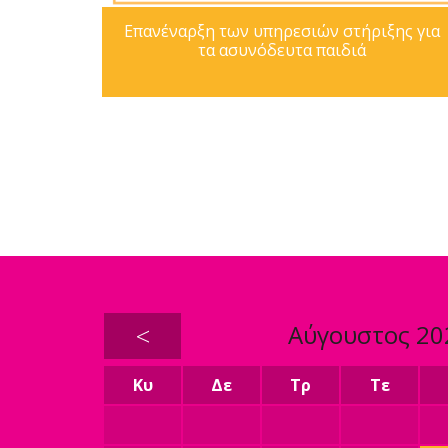
Επανέναρξη των υπηρεσιών στήριξης για
τα ασυνόδευτα παιδιά
<
Αύγουστος 20
Κυ
Δε
Τρ
Τε