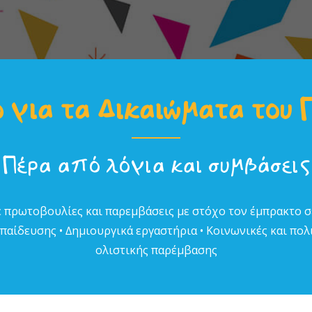
 για τα Δικαιώµατα του 
Πέρα από λόγια και συµβάσεις
 πρωτοβουλίες και παρεµβάσεις µε στόχο τον έµπρακτο 
αίδευσης • ∆ηµιουργικά εργαστήρια • Κοινωνικές και πολι
ολιστικής παρέµβασης