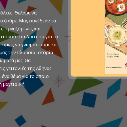
όλτες. Θέλαμε να
α ζούμε. Μας συνέδεαν τα
ς, εργαζόμενες και
τισμού του Δικτύου για τα
ε όμως να γνωριστούμε και
 μας την πλούσια ιστορία
ιώματά μας. Θα
ις γειτονιές της Αθήνας.
ένα θέμα για το οποίο
η μαγειρική.