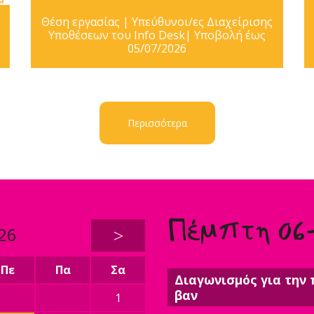
Θέση εργασίας | Υπεύθυνοι/ες Διαχείρισης
Υποθέσεων του Info Desk| Υποβολή έως
05/07/2026
Περισσότερα
Πέμπτη 06
26
>
Πε
Πα
Σα
Διαγωνισμός για την 
βαν
1