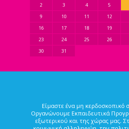
2
3
4
5
9
10
11
12
16
17
18
19
23
24
25
26
30
31
Είμαστε ένα μη κερδοσκοπικό 
Οργανώνουμε Εκπαιδευτικά Προγρά
εξωτερικού και της χώρας μας. Σ
κοινωνική αλληλεγγύη, την πολιτ