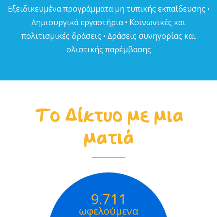
Εξειδικευµένα προγράµµατα µη τυπικής εκπαίδευσης •
∆ηµιουργικά εργαστήρια • Κοινωνικές και
πολιτισµικές δράσεις • ∆ράσεις συνηγορίας και
ολιστικής παρέµβασης
Το Δίκτυο με μια
ματιά
9.711
ωφελούμενα