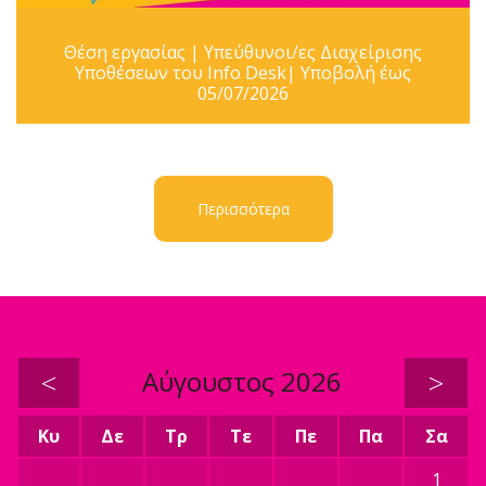
Θέση εργασίας | Υπεύθυνοι/ες Διαχείρισης
Υποθέσεων του Info Desk| Υποβολή έως
05/07/2026
Περισσότερα
<
Αύγουστος 2026
>
Κυ
Δε
Τρ
Τε
Πε
Πα
Σα
1