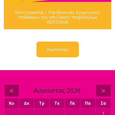
Θέση εργασίας | Υπεύθυνοι/ες Διαχείρισης
Υποθέσεων του Info Desk| Υποβολή έως
05/07/2026
Περισσότερα
<
Αύγουστος 2026
>
Κυ
Δε
Τρ
Τε
Πε
Πα
Σα
1