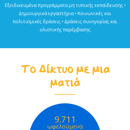
Εξειδικευµένα προγράµµατα µη τυπικής εκπαίδευσης •
∆ηµιουργικά εργαστήρια • Κοινωνικές και
πολιτισµικές δράσεις • ∆ράσεις συνηγορίας και
ολιστικής παρέµβασης
Το Δίκτυο με μια
ματιά
9.711
ωφελούμενα