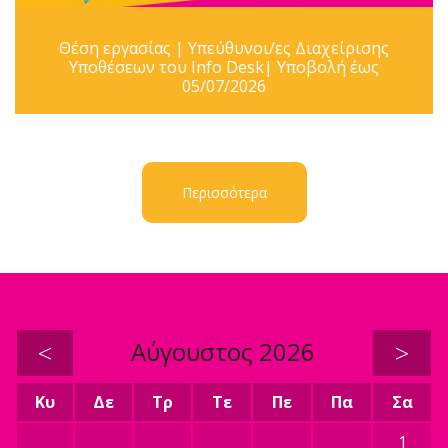
Θέση εργασίας | Υπεύθυνοι/ες Διαχείρισης
Υποθέσεων του Info Desk| Υποβολή έως
05/07/2026
Περισσότερα
<
Αύγουστος 2026
>
Κυ
Δε
Τρ
Τε
Πε
Πα
Σα
1