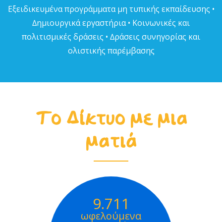
Εξειδικευµένα προγράµµατα µη τυπικής εκπαίδευσης •
∆ηµιουργικά εργαστήρια • Κοινωνικές και
πολιτισµικές δράσεις • ∆ράσεις συνηγορίας και
ολιστικής παρέµβασης
Το Δίκτυο με μια
ματιά
9.711
ωφελούμενα