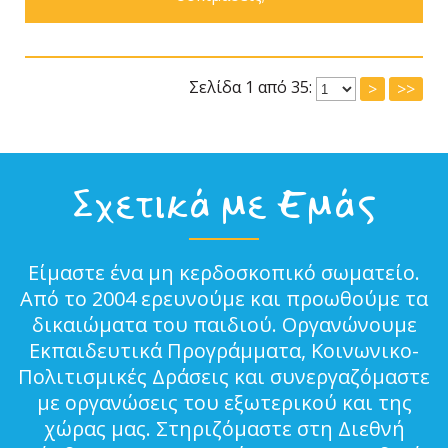
Σελίδα 1 από 35:
>
>>
Σχετικά με Εμάς
Είμαστε ένα μη κερδοσκοπικό σωματείο.
Από το 2004 ερευνούμε και προωθούμε τα
δικαιώματα του παιδιού. Οργανώνουμε
Εκπαιδευτικά Προγράμματα, Κοινωνικο-
Πολιτισμικές Δράσεις και συνεργαζόμαστε
με οργανώσεις του εξωτερικού και της
χώρας μας. Στηριζόμαστε στη Διεθνή