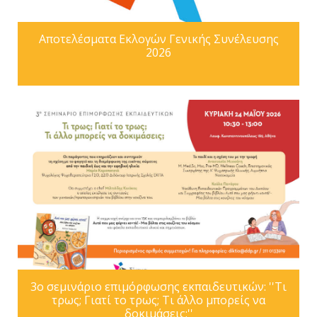
Αποτελέσματα Εκλογών Γενικής Συνέλευσης
2026
3ο σεμινάριο επιμόρφωσης εκπαιδευτικών: ''Τι
τρως; Γιατί το τρως; Τι άλλο μπορείς να
δοκιμάσεις;''