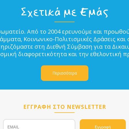
Σχετικά με Εμάς
σωματείο. Από το 2004 ερευνούμε και προωθού
μματα, Κοινωνικο-Πολιτισμικές Δράσεις και 
τηριζόμαστε στη Διεθνή Σύμβαση για τα Δικα
ισμική διαφορετικότητα και την εθελοντική π
Περισσότερα
ΕΓΓΡΑΦΗ ΣΤΟ NEWSLETTER
Email
Name