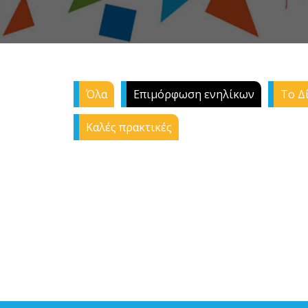
Όλα
Επιμόρφωση ενηλίκων
Το Δί
Καλές πρακτικές