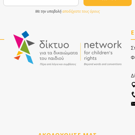
Με την υποβολή
αποδέχεστε τους όρους
Ε
Σ
Φ
Δ