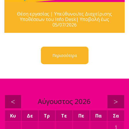
Θέση εργασίας | Υπεύθυνοι/ες Διαχείρισης
Υποθέσεων του Info Desk| Υποβολή έως
05/07/2026
Περισσότερα
<
Αύγουστος 2026
>
Κυ
Δε
Τρ
Τε
Πε
Πα
Σα
1