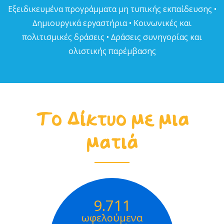
Εξειδικευµένα προγράµµατα µη τυπικής εκπαίδευσης •
∆ηµιουργικά εργαστήρια • Κοινωνικές και
πολιτισµικές δράσεις • ∆ράσεις συνηγορίας και
ολιστικής παρέµβασης
Το Δίκτυο με μια
ματιά
9.711
ωφελούμενα