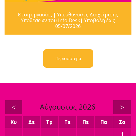
Θέση εργασίας | Υπεύθυνοι/ες Διαχείρισης
Υποθέσεων του Info Desk| Υποβολή έως
05/07/2026
Περισσότερα
<
Αύγουστος 2026
>
Κυ
Δε
Τρ
Τε
Πε
Πα
Σα
1