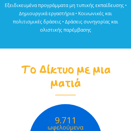
Εξειδικευµένα προγράµµατα µη τυπικής εκπαίδευσης •
∆ηµιουργικά εργαστήρια • Κοινωνικές και
πολιτισµικές δράσεις • ∆ράσεις συνηγορίας και
ολιστικής παρέµβασης
Το Δίκτυο με μια
ματιά
9.711
ωφελούμενα