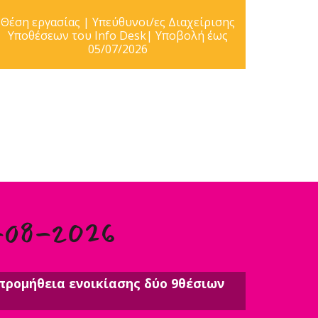
Θέση εργασίας | Υπεύθυνοι/ες Διαχείρισης
Υποθέσεων του Info Desk| Υποβολή έως
05/07/2026
-08-2026
προμήθεια ενοικίασης δύο 9θέσιων