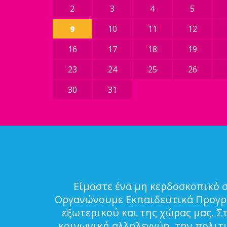
2
3
4
5
9
10
11
12
16
17
18
19
23
24
25
26
30
31
Είμαστε ένα μη κερδοσκοπικό 
Οργανώνουμε Εκπαιδευτικά Προγρά
εξωτερικού και της χώρας μας. Σ
κοινωνική αλληλεγγύη, την πολιτ