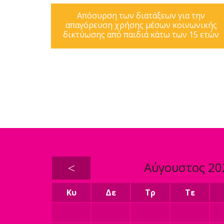
Απόσυρση των διατάξεων για την
απαγόρευση χρήσης μέσων κοινωνικής
δικτύωσης από παιδιά κάτω των 15 ετών
<
Αύγουστος 20
Κυ
Δε
Τρ
Τε