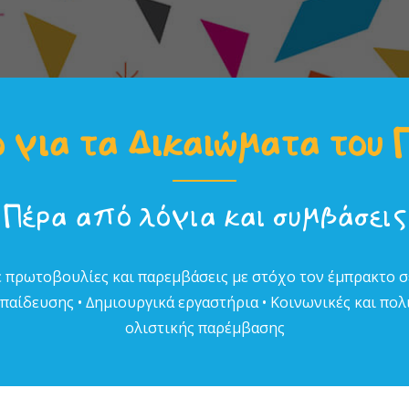
 για τα Δικαιώµατα του 
Πέρα από λόγια και συµβάσεις
 πρωτοβουλίες και παρεµβάσεις µε στόχο τον έµπρακτο 
αίδευσης • ∆ηµιουργικά εργαστήρια • Κοινωνικές και πολι
ολιστικής παρέµβασης