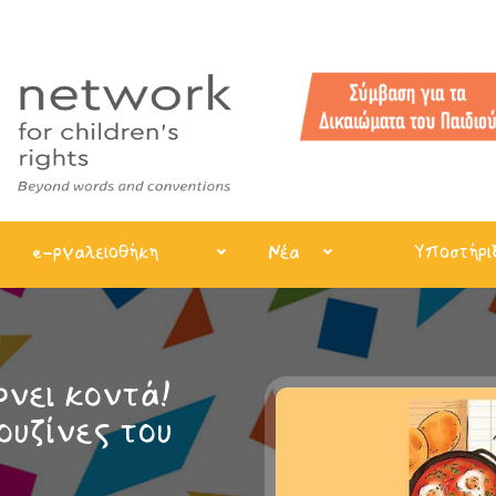
e-ργαλειοθήκη
Νέα
Υποστήρι
νει κοντά!
ουζίνες του