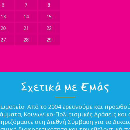
6
7
8
13
14
15
20
21
22
27
28
29
Σχετικά με Εμάς
σωματείο. Από το 2004 ερευνούμε και προωθού
μματα, Κοινωνικο-Πολιτισμικές Δράσεις και 
τηριζόμαστε στη Διεθνή Σύμβαση για τα Δικα
ισμική διαφορετικότητα και την εθελοντική π