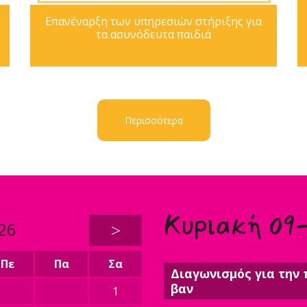
Επανέναρξη των υπηρεσιών στήριξης για
τα ασυνόδευτα παιδιά
Περισσότερα
Κυριακή 09
26
>
Πε
Πα
Σα
Διαγωνισμός για την 
βαν
1