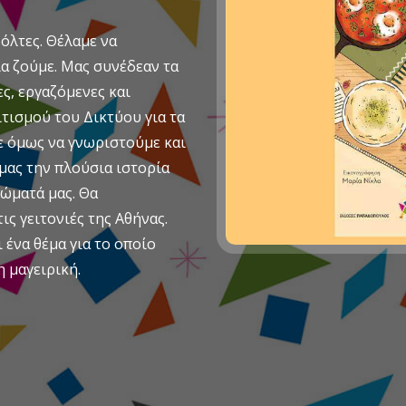
όλτες. Θέλαμε να
α ζούμε. Μας συνέδεαν τα
ς, εργαζόμενες και
τισμού του Δικτύου για τα
ε όμως να γνωριστούμε και
 μας την πλούσια ιστορία
ιώματά μας. Θα
ις γειτονιές της Αθήνας.
ένα θέμα για το οποίο
η μαγειρική.