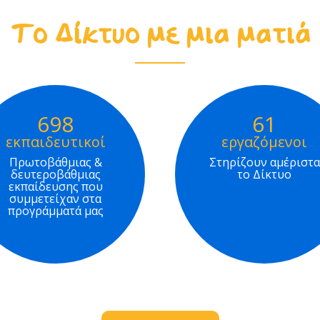
Το Δίκτυο με μια ματιά
698
61
εκπαιδευτικοί
εργαζόμενοι
Πρωτοβάθμιας &
Στηρίζουν αμέριστα
δευτεροβάθμιας
το Δίκτυο
εκπαίδευσης που
συμμετείχαν στα
προγράμματά μας