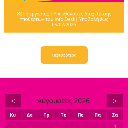
Θέση εργασίας | Υπεύθυνοι/ες Διαχείρισης
Υποθέσεων του Info Desk| Υποβολή έως
05/07/2026
Περισσότερα
<
Αύγουστος 2026
>
Κυ
Δε
Τρ
Τε
Πε
Πα
Σα
1