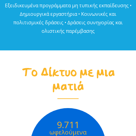
Εξειδικευµένα προγράµµατα µη τυπικής εκπαίδευσης •
∆ηµιουργικά εργαστήρια • Κοινωνικές και
πολιτισµικές δράσεις • ∆ράσεις συνηγορίας και
ολιστικής παρέµβασης
Το Δίκτυο με μια
ματιά
9.711
ωφελούμενα