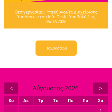
Θέση εργασίας | Υπεύθυνοι/ες Διαχείρισης
Υποθέσεων του Info Desk| Υποβολή έως
05/07/2026
Περισσότερα
<
Αύγουστος 2026
>
Κυ
Δε
Τρ
Τε
Πε
Πα
Σα
1