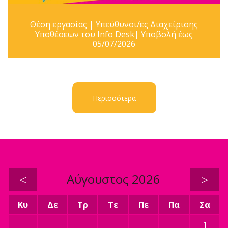
Θέση εργασίας | Υπεύθυνοι/ες Διαχείρισης
Υποθέσεων του Info Desk| Υποβολή έως
05/07/2026
Περισσότερα
<
Αύγουστος 2026
>
Κυ
Δε
Τρ
Τε
Πε
Πα
Σα
1