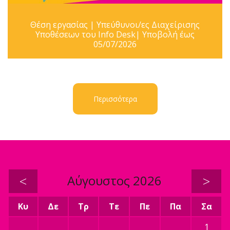
Θέση εργασίας | Υπεύθυνοι/ες Διαχείρισης
Υποθέσεων του Info Desk| Υποβολή έως
05/07/2026
Περισσότερα
<
Αύγουστος 2026
>
Κυ
Δε
Τρ
Τε
Πε
Πα
Σα
1