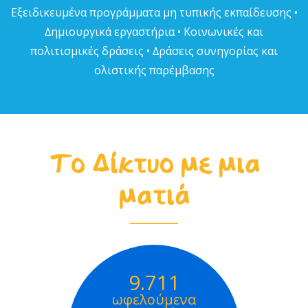
Εξειδικευµένα προγράµµατα µη τυπικής εκπαίδευσης •
∆ηµιουργικά εργαστήρια • Κοινωνικές και
πολιτισµικές δράσεις • ∆ράσεις συνηγορίας και
ολιστικής παρέµβασης
Το Δίκτυο με μια
ματιά
9.711
ωφελούμενα