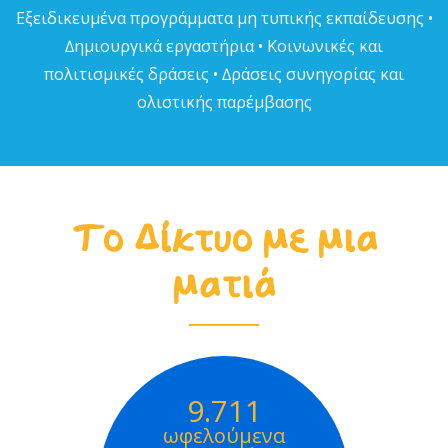
Εξειδικευµένα προγράµµατα µη τυπικής εκπαίδευσης •
∆ηµιουργικά εργαστήρια • Κοινωνικές και
πολιτισµικές δράσεις • ∆ράσεις συνηγορίας και
ολιστικής παρέµβασης
Το Δίκτυο με μια
ματιά
9.711
ωφελούμενα