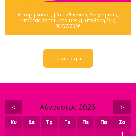
Θέση εργασίας | Υπεύθυνοι/ες Διαχείρισης
Υποθέσεων του Info Desk| Υποβολή έως
05/07/2026
Περισσότερα
<
Αύγουστος 2026
>
Κυ
Δε
Τρ
Τε
Πε
Πα
Σα
1