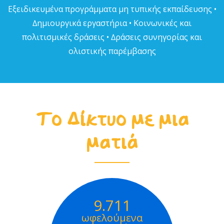
Εξειδικευµένα προγράµµατα µη τυπικής εκπαίδευσης •
∆ηµιουργικά εργαστήρια • Κοινωνικές και
πολιτισµικές δράσεις • ∆ράσεις συνηγορίας και
ολιστικής παρέµβασης
Το Δίκτυο με μια
ματιά
9.711
ωφελούμενα