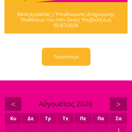
Θέση εργασίας | Υπεύθυνοι/ες Διαχείρισης
Υποθέσεων του Info Desk| Υποβολή έως
05/07/2026
Περισσότερα
<
Αύγουστος 2026
>
Κυ
Δε
Τρ
Τε
Πε
Πα
Σα
1