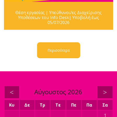
Θέση εργασίας | Υπεύθυνοι/ες Διαχείρισης
Υποθέσεων του Info Desk| Υποβολή έως
05/07/2026
Περισσότερα
<
Αύγουστος 2026
>
Κυ
Δε
Τρ
Τε
Πε
Πα
Σα
1