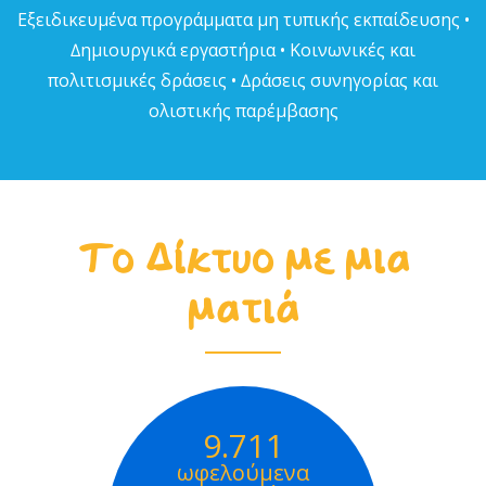
Εξειδικευµένα προγράµµατα µη τυπικής εκπαίδευσης •
∆ηµιουργικά εργαστήρια • Κοινωνικές και
πολιτισµικές δράσεις • ∆ράσεις συνηγορίας και
ολιστικής παρέµβασης
Το Δίκτυο με μια
ματιά
9.711
ωφελούμενα