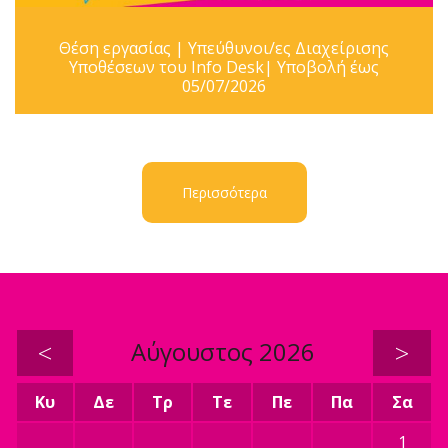
Θέση εργασίας | Υπεύθυνοι/ες Διαχείρισης
Υποθέσεων του Info Desk| Υποβολή έως
05/07/2026
Περισσότερα
<
Αύγουστος 2026
>
Κυ
Δε
Τρ
Τε
Πε
Πα
Σα
1