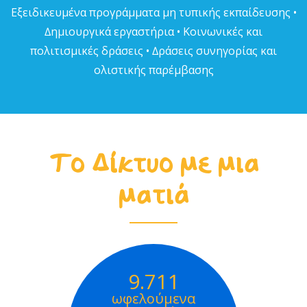
Εξειδικευµένα προγράµµατα µη τυπικής εκπαίδευσης •
∆ηµιουργικά εργαστήρια • Κοινωνικές και
πολιτισµικές δράσεις • ∆ράσεις συνηγορίας και
ολιστικής παρέµβασης
Το Δίκτυο με μια
ματιά
9.711
ωφελούμενα