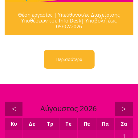
Θέση εργασίας | Υπεύθυνοι/ες Διαχείρισης
Υποθέσεων του Info Desk| Υποβολή έως
05/07/2026
Περισσότερα
<
Αύγουστος 2026
>
Κυ
Δε
Τρ
Τε
Πε
Πα
Σα
1