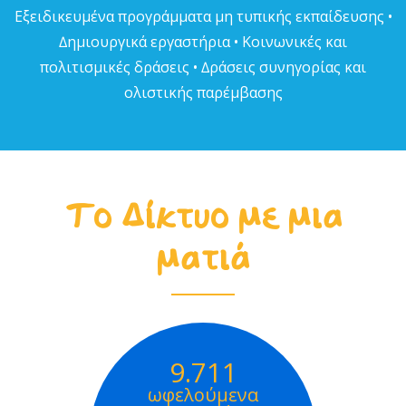
Εξειδικευµένα προγράµµατα µη τυπικής εκπαίδευσης •
∆ηµιουργικά εργαστήρια • Κοινωνικές και
πολιτισµικές δράσεις • ∆ράσεις συνηγορίας και
ολιστικής παρέµβασης
Το Δίκτυο με μια
ματιά
9.711
ωφελούμενα