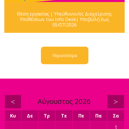
Θέση εργασίας | Υπεύθυνοι/ες Διαχείρισης
Υποθέσεων του Info Desk| Υποβολή έως
05/07/2026
Περισσότερα
<
Αύγουστος 2026
>
Κυ
Δε
Τρ
Τε
Πε
Πα
Σα
1