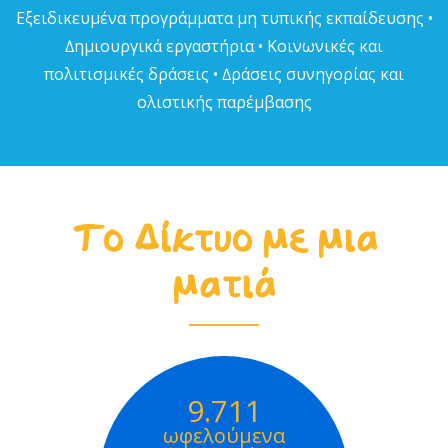
Εξειδικευµένα προγράµµατα µη τυπικής εκπαίδευσης •
∆ηµιουργικά εργαστήρια • Κοινωνικές και
πολιτισµικές δράσεις • ∆ράσεις συνηγορίας και
ολιστικής παρέµβασης
Το Δίκτυο με μια
ματιά
9.711
ωφελούμενα