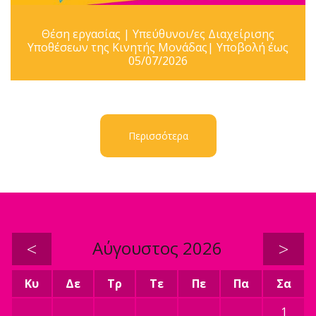
Θέση εργασίας | Υπεύθυνοι/ες Διαχείρισης
Υποθέσεων της Κινητής Μονάδας| Υποβολή έως
05/07/2026
Περισσότερα
<
Αύγουστος 2026
>
Κυ
Δε
Τρ
Τε
Πε
Πα
Σα
1