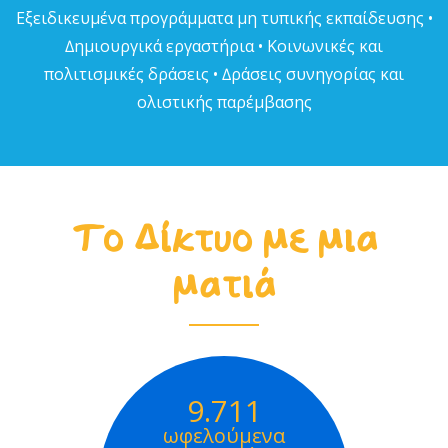
Εξειδικευµένα προγράµµατα µη τυπικής εκπαίδευσης •
∆ηµιουργικά εργαστήρια • Κοινωνικές και
πολιτισµικές δράσεις • ∆ράσεις συνηγορίας και
ολιστικής παρέµβασης
Το Δίκτυο με μια
ματιά
9.711
ωφελούμενα