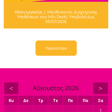
Θέση εργασίας | Υπεύθυνοι/ες Διαχείρισης
Υποθέσεων του Info Desk| Υποβολή έως
05/07/2026
Περισσότερα
<
Αύγουστος 2026
>
Κυ
Δε
Τρ
Τε
Πε
Πα
Σα
1