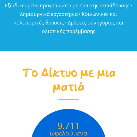
Εξειδικευµένα προγράµµατα µη τυπικής εκπαίδευσης •
∆ηµιουργικά εργαστήρια • Κοινωνικές και
πολιτισµικές δράσεις • ∆ράσεις συνηγορίας και
ολιστικής παρέµβασης
Το Δίκτυο με μια
ματιά
9.711
ωφελούμενα