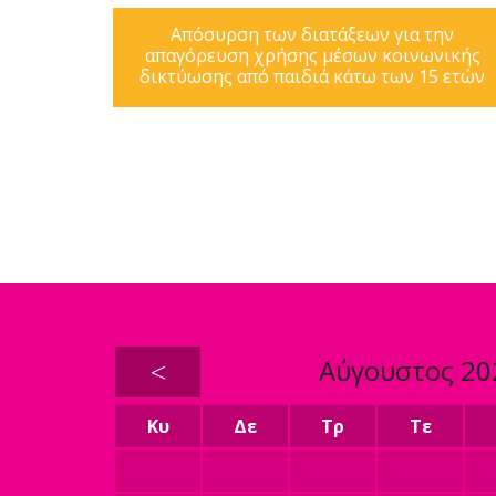
Απόσυρση των διατάξεων για την
απαγόρευση χρήσης μέσων κοινωνικής
δικτύωσης από παιδιά κάτω των 15 ετών
<
Αύγουστος 20
Κυ
Δε
Τρ
Τε