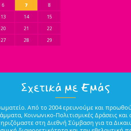
6
7
8
13
14
15
20
21
22
27
28
29
Σχετικά με Εμάς
σωματείο. Από το 2004 ερευνούμε και προωθού
μματα, Κοινωνικο-Πολιτισμικές Δράσεις και 
τηριζόμαστε στη Διεθνή Σύμβαση για τα Δικα
ισμική διαφορετικότητα και την εθελοντική π