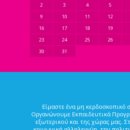
2
3
4
5
9
10
11
12
16
17
18
19
23
24
25
26
30
31
Είμαστε ένα μη κερδοσκοπικό 
Οργανώνουμε Εκπαιδευτικά Προγρά
εξωτερικού και της χώρας μας. Σ
κοινωνική αλληλεγγύη, την πολιτ