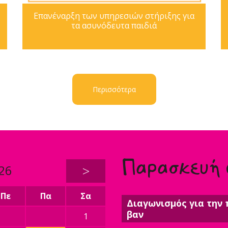
Επανέναρξη των υπηρεσιών στήριξης για
τα ασυνόδευτα παιδιά
Περισσότερα
Παρασκευή
26
>
Πε
Πα
Σα
Διαγωνισμός για την 
βαν
1