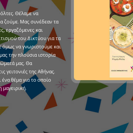
όλτες. Θέλαμε να
α ζούμε. Μας συνέδεαν τα
ς, εργαζόμενες και
τισμού του Δικτύου για τα
ε όμως να γνωριστούμε και
 μας την πλούσια ιστορία
ιώματά μας. Θα
ις γειτονιές της Αθήνας.
ένα θέμα για το οποίο
η μαγειρική.