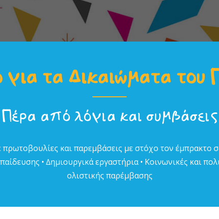
 για τα Δικαιώµατα του 
Πέρα από λόγια και συµβάσεις
 πρωτοβουλίες και παρεµβάσεις µε στόχο τον έµπρακτο 
αίδευσης • ∆ηµιουργικά εργαστήρια • Κοινωνικές και πολι
ολιστικής παρέµβασης