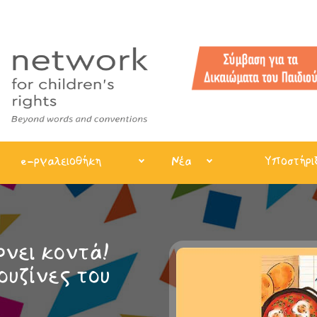
e-ργαλειοθήκη
Νέα
Υποστήρι
νει κοντά!
ουζίνες του