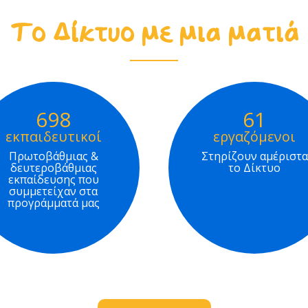
Το Δίκτυο με μια ματιά
698
61
εκπαιδευτικοί
εργαζόμενοι
Πρωτοβάθμιας &
Στηρίζουν αμέριστα
δευτεροβάθμιας
το Δίκτυο
εκπαίδευσης που
συμμετείχαν στα
προγράμματά μας