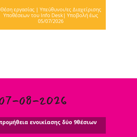
Θέση εργασίας | Υπεύθυνοι/ες Διαχείρισης
Υποθέσεων του Info Desk| Υποβολή έως
05/07/2026
 07-08-2026
προμήθεια ενοικίασης δύο 9θέσιων