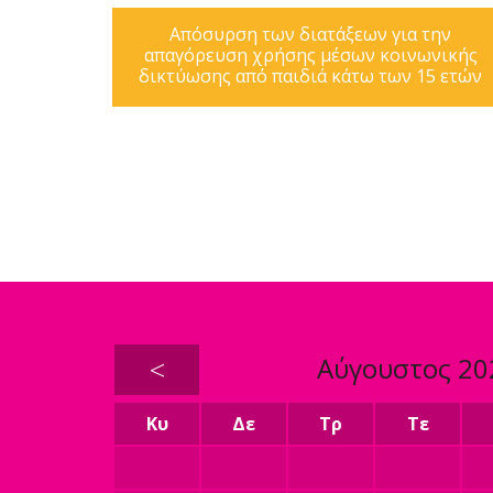
Απόσυρση των διατάξεων για την
απαγόρευση χρήσης μέσων κοινωνικής
δικτύωσης από παιδιά κάτω των 15 ετών
<
Αύγουστος 20
Κυ
Δε
Τρ
Τε