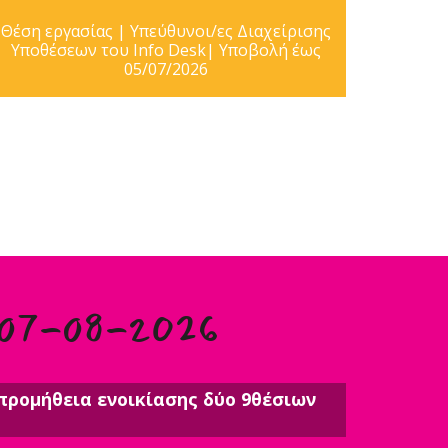
Θέση εργασίας | Υπεύθυνοι/ες Διαχείρισης
Υποθέσεων του Info Desk| Υποβολή έως
05/07/2026
 07-08-2026
προμήθεια ενοικίασης δύο 9θέσιων