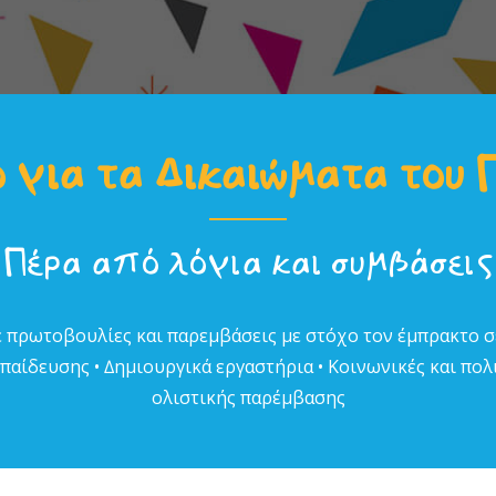
 για τα Δικαιώµατα του 
Πέρα από λόγια και συµβάσεις
 πρωτοβουλίες και παρεµβάσεις µε στόχο τον έµπρακτο 
αίδευσης • ∆ηµιουργικά εργαστήρια • Κοινωνικές και πολι
ολιστικής παρέµβασης