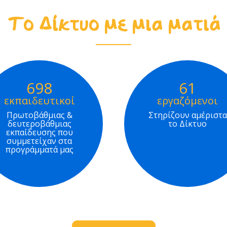
Το Δίκτυο με μια ματιά
698
61
εκπαιδευτικοί
εργαζόμενοι
Πρωτοβάθμιας &
Στηρίζουν αμέριστα
δευτεροβάθμιας
το Δίκτυο
εκπαίδευσης που
συμμετείχαν στα
προγράμματά μας