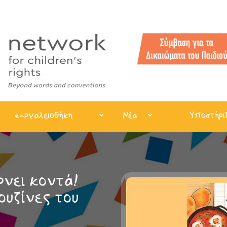
e-ργαλειοθήκη
Νέα
Υποστήρι
νει κοντά!
ουζίνες του