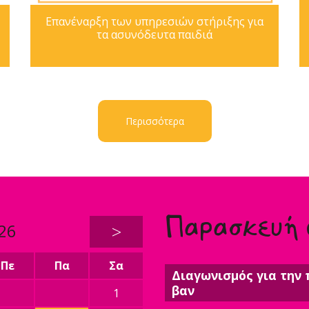
Επανέναρξη των υπηρεσιών στήριξης για
τα ασυνόδευτα παιδιά
Περισσότερα
Παρασκευή
26
>
Πε
Πα
Σα
Διαγωνισμός για την 
βαν
1