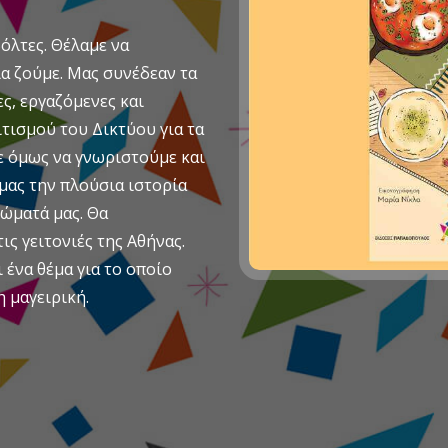
όλτες. Θέλαμε να
α ζούμε. Μας συνέδεαν τα
ς, εργαζόμενες και
τισμού του Δικτύου για τα
ε όμως να γνωριστούμε και
 μας την πλούσια ιστορία
ιώματά μας. Θα
ις γειτονιές της Αθήνας.
ένα θέμα για το οποίο
η μαγειρική.