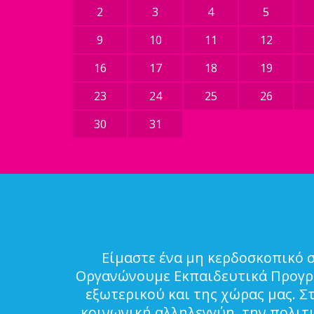
2
3
4
5
9
10
11
12
16
17
18
19
23
24
25
26
30
31
Είμαστε ένα μη κερδοσκοπικό 
Οργανώνουμε Εκπαιδευτικά Προγρά
εξωτερικού και της χώρας μας. Σ
κοινωνική αλληλεγγύη, την πολιτ