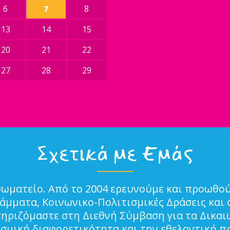
6
7
8
13
14
15
20
21
22
27
28
29
Σχετικά με Εμάς
σωματείο. Από το 2004 ερευνούμε και προωθού
μματα, Κοινωνικο-Πολιτισμικές Δράσεις και 
τηριζόμαστε στη Διεθνή Σύμβαση για τα Δικα
ισμική διαφορετικότητα και την εθελοντική π