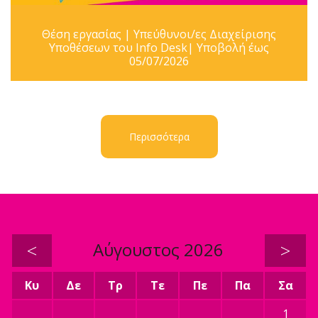
Θέση εργασίας | Υπεύθυνοι/ες Διαχείρισης
Υποθέσεων του Info Desk| Υποβολή έως
05/07/2026
Περισσότερα
<
Αύγουστος 2026
>
Κυ
Δε
Τρ
Τε
Πε
Πα
Σα
1