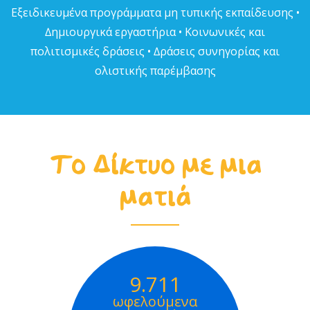
Εξειδικευµένα προγράµµατα µη τυπικής εκπαίδευσης •
∆ηµιουργικά εργαστήρια • Κοινωνικές και
πολιτισµικές δράσεις • ∆ράσεις συνηγορίας και
ολιστικής παρέµβασης
Το Δίκτυο με μια
ματιά
9.711
ωφελούμενα