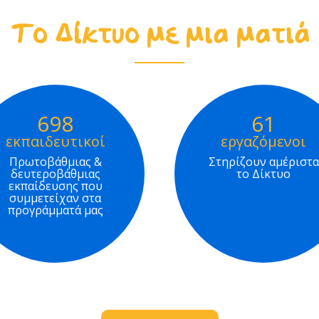
Το Δίκτυο με μια ματιά
698
61
εκπαιδευτικοί
εργαζόμενοι
Πρωτοβάθμιας &
Στηρίζουν αμέριστα
δευτεροβάθμιας
το Δίκτυο
εκπαίδευσης που
συμμετείχαν στα
προγράμματά μας