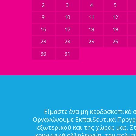
2
3
4
5
9
10
11
12
16
17
18
19
23
24
25
26
30
31
Είμαστε ένα μη κερδοσκοπικό 
Οργανώνουμε Εκπαιδευτικά Προγρά
εξωτερικού και της χώρας μας. Σ
κοινωνική αλληλεγγύη, την πολιτ