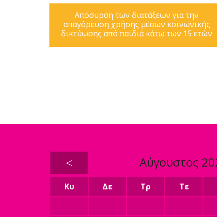
Απόσυρση των διατάξεων για την
απαγόρευση χρήσης μέσων κοινωνικής
δικτύωσης από παιδιά κάτω των 15 ετών
<
Αύγουστος 20
Κυ
Δε
Τρ
Τε