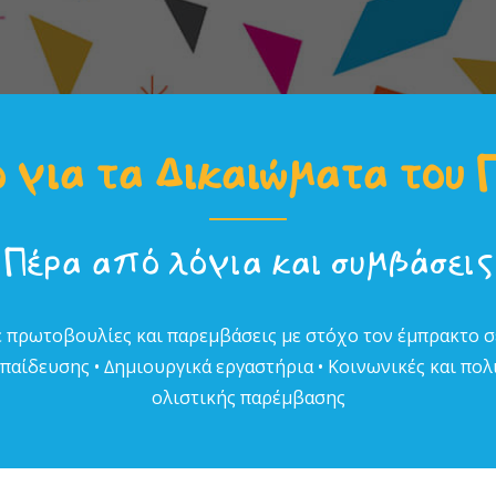
 για τα Δικαιώµατα του 
Πέρα από λόγια και συµβάσεις
 πρωτοβουλίες και παρεµβάσεις µε στόχο τον έµπρακτο 
αίδευσης • ∆ηµιουργικά εργαστήρια • Κοινωνικές και πολι
ολιστικής παρέµβασης