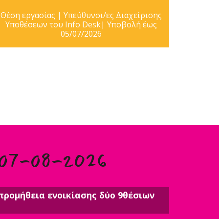
Θέση εργασίας | Υπεύθυνοι/ες Διαχείρισης
Υποθέσεων του Info Desk| Υποβολή έως
05/07/2026
 07-08-2026
προμήθεια ενοικίασης δύο 9θέσιων