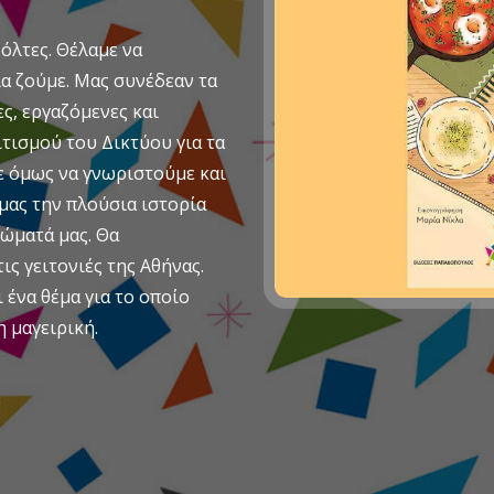
όλτες. Θέλαμε να
α ζούμε. Μας συνέδεαν τα
ς, εργαζόμενες και
τισμού του Δικτύου για τα
ε όμως να γνωριστούμε και
 μας την πλούσια ιστορία
ιώματά μας. Θα
ις γειτονιές της Αθήνας.
ένα θέμα για το οποίο
η μαγειρική.