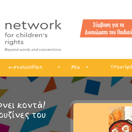
e-ργαλειοθήκη
Νέα
Υποστήρι
νει κοντά!
ουζίνες του