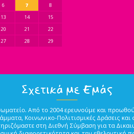
6
7
8
13
14
15
20
21
22
27
28
29
Σχετικά με Εμάς
σωματείο. Από το 2004 ερευνούμε και προωθού
μματα, Κοινωνικο-Πολιτισμικές Δράσεις και 
τηριζόμαστε στη Διεθνή Σύμβαση για τα Δικα
ισμική διαφορετικότητα και την εθελοντική π