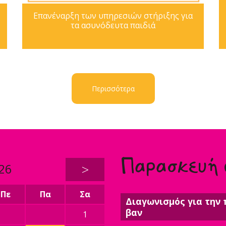
Επανέναρξη των υπηρεσιών στήριξης για
τα ασυνόδευτα παιδιά
Περισσότερα
Παρασκευή
26
>
Πε
Πα
Σα
Διαγωνισμός για την 
βαν
1