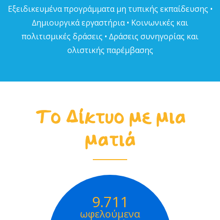
Εξειδικευµένα προγράµµατα µη τυπικής εκπαίδευσης •
∆ηµιουργικά εργαστήρια • Κοινωνικές και
πολιτισµικές δράσεις • ∆ράσεις συνηγορίας και
ολιστικής παρέµβασης
Το Δίκτυο με μια
ματιά
9.711
ωφελούμενα