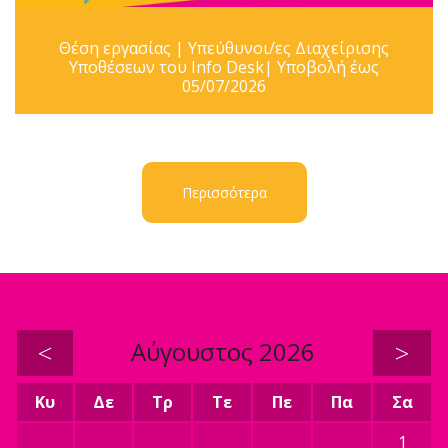
Θέση εργασίας | Υπεύθυνοι/ες Διαχείρισης
Υποθέσεων του Info Desk| Υποβολή έως
05/07/2026
Περισσότερα
<
Αύγουστος 2026
>
Κυ
Δε
Τρ
Τε
Πε
Πα
Σα
1