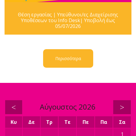
Θέση εργασίας | Υπεύθυνοι/ες Διαχείρισης
Υποθέσεων του Info Desk| Υποβολή έως
05/07/2026
Περισσότερα
<
Αύγουστος 2026
>
Κυ
Δε
Τρ
Τε
Πε
Πα
Σα
1