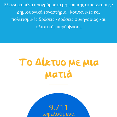
Εξειδικευµένα προγράµµατα µη τυπικής εκπαίδευσης •
∆ηµιουργικά εργαστήρια • Κοινωνικές και
πολιτισµικές δράσεις • ∆ράσεις συνηγορίας και
ολιστικής παρέµβασης
Το Δίκτυο με μια
ματιά
9.711
ωφελούμενα