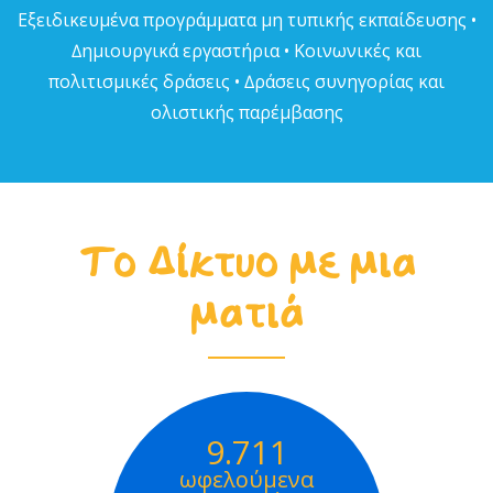
Εξειδικευµένα προγράµµατα µη τυπικής εκπαίδευσης •
∆ηµιουργικά εργαστήρια • Κοινωνικές και
πολιτισµικές δράσεις • ∆ράσεις συνηγορίας και
ολιστικής παρέµβασης
Το Δίκτυο με μια
ματιά
9.711
ωφελούμενα