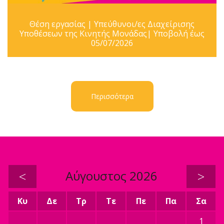
Θέση εργασίας | Υπεύθυνοι/ες Διαχείρισης
Υποθέσεων της Κινητής Μονάδας| Υποβολή έως
05/07/2026
Περισσότερα
<
Αύγουστος 2026
>
Κυ
Δε
Τρ
Τε
Πε
Πα
Σα
1