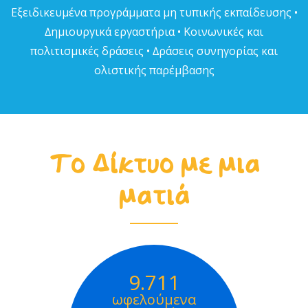
Εξειδικευµένα προγράµµατα µη τυπικής εκπαίδευσης •
∆ηµιουργικά εργαστήρια • Κοινωνικές και
πολιτισµικές δράσεις • ∆ράσεις συνηγορίας και
ολιστικής παρέµβασης
Το Δίκτυο με μια
ματιά
9.711
ωφελούμενα