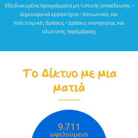
Εξειδικευµένα προγράµµατα µη τυπικής εκπαίδευσης •
∆ηµιουργικά εργαστήρια • Κοινωνικές και
πολιτισµικές δράσεις • ∆ράσεις συνηγορίας και
ολιστικής παρέµβασης
Το Δίκτυο με μια
ματιά
9.711
ωφελούμενα