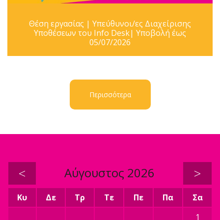
Θέση εργασίας | Υπεύθυνοι/ες Διαχείρισης
Υποθέσεων του Info Desk| Υποβολή έως
05/07/2026
Περισσότερα
<
Αύγουστος 2026
>
Κυ
Δε
Τρ
Τε
Πε
Πα
Σα
1