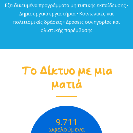
Εξειδικευµένα προγράµµατα µη τυπικής εκπαίδευσης •
∆ηµιουργικά εργαστήρια • Κοινωνικές και
πολιτισµικές δράσεις • ∆ράσεις συνηγορίας και
ολιστικής παρέµβασης
Το Δίκτυο με μια
ματιά
9.711
ωφελούμενα