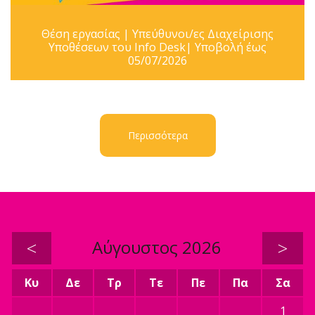
Θέση εργασίας | Υπεύθυνοι/ες Διαχείρισης
Υποθέσεων του Info Desk| Υποβολή έως
05/07/2026
Περισσότερα
<
Αύγουστος 2026
>
Κυ
Δε
Τρ
Τε
Πε
Πα
Σα
1