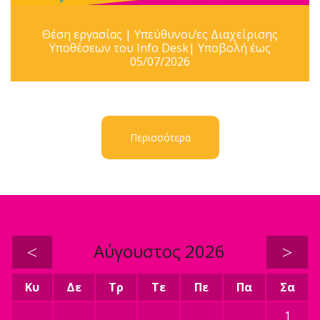
Θέση εργασίας | Υπεύθυνοι/ες Διαχείρισης
Υποθέσεων του Info Desk| Υποβολή έως
05/07/2026
Περισσότερα
<
Αύγουστος 2026
>
Κυ
Δε
Τρ
Τε
Πε
Πα
Σα
1