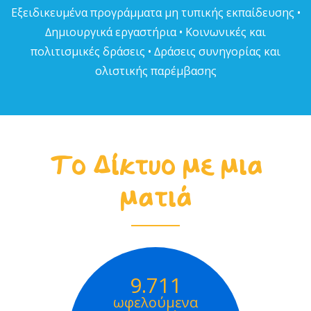
Εξειδικευµένα προγράµµατα µη τυπικής εκπαίδευσης •
∆ηµιουργικά εργαστήρια • Κοινωνικές και
πολιτισµικές δράσεις • ∆ράσεις συνηγορίας και
ολιστικής παρέµβασης
Το Δίκτυο με μια
ματιά
9.711
ωφελούμενα