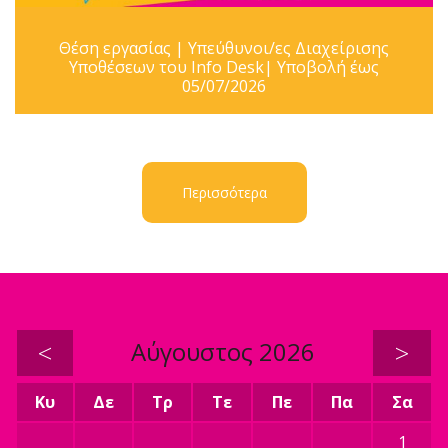
Θέση εργασίας | Υπεύθυνοι/ες Διαχείρισης
Υποθέσεων του Info Desk| Υποβολή έως
05/07/2026
Περισσότερα
<
Αύγουστος 2026
>
Κυ
Δε
Τρ
Τε
Πε
Πα
Σα
1