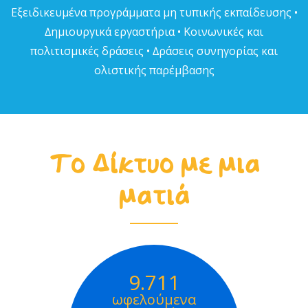
Εξειδικευµένα προγράµµατα µη τυπικής εκπαίδευσης •
∆ηµιουργικά εργαστήρια • Κοινωνικές και
πολιτισµικές δράσεις • ∆ράσεις συνηγορίας και
ολιστικής παρέµβασης
Το Δίκτυο με μια
ματιά
9.711
ωφελούμενα