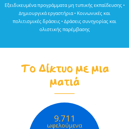
Εξειδικευµένα προγράµµατα µη τυπικής εκπαίδευσης •
∆ηµιουργικά εργαστήρια • Κοινωνικές και
πολιτισµικές δράσεις • ∆ράσεις συνηγορίας και
ολιστικής παρέµβασης
Το Δίκτυο με μια
ματιά
9.711
ωφελούμενα