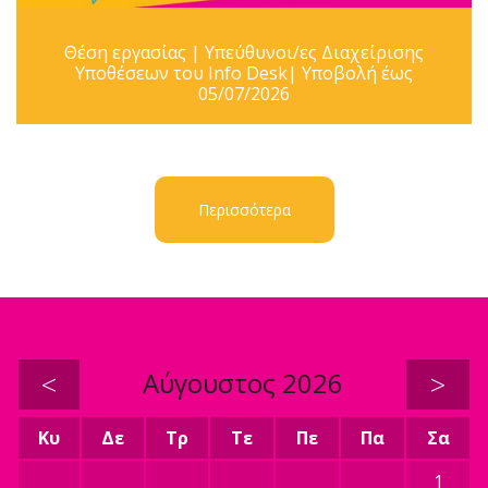
Θέση εργασίας | Υπεύθυνοι/ες Διαχείρισης
Υποθέσεων του Info Desk| Υποβολή έως
05/07/2026
Περισσότερα
<
Αύγουστος 2026
>
Κυ
Δε
Τρ
Τε
Πε
Πα
Σα
1