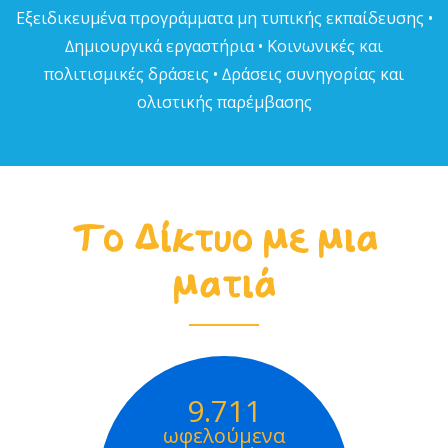
Εξειδικευµένα προγράµµατα µη τυπικής εκπαίδευσης •
∆ηµιουργικά εργαστήρια • Κοινωνικές και
πολιτισµικές δράσεις • ∆ράσεις συνηγορίας και
ολιστικής παρέµβασης
Το Δίκτυο με μια
ματιά
9.711
ωφελούμενα