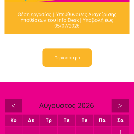
Θέση εργασίας | Υπεύθυνοι/ες Διαχείρισης
Υποθέσεων του Info Desk| Υποβολή έως
05/07/2026
Περισσότερα
<
Αύγουστος 2026
>
Κυ
Δε
Τρ
Τε
Πε
Πα
Σα
1